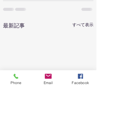
最新記事
すべて表示
Phone
Email
Facebook
UNIPLATの独自暗号資
UNIPLATを運営す
産「UPT」、BitMart本日
Unify Platform 