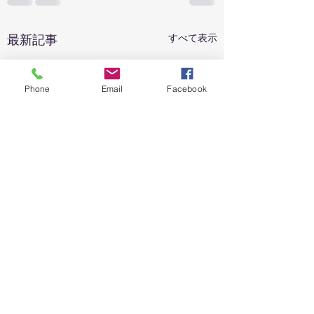
最新記事
すべて表示
Phone
Email
Facebook
UNIPLATの独自暗号資
UNIPLATを運営す
産「UPT」、BitMart本日
Unify Platform 
取引開始！
同創業者である刈